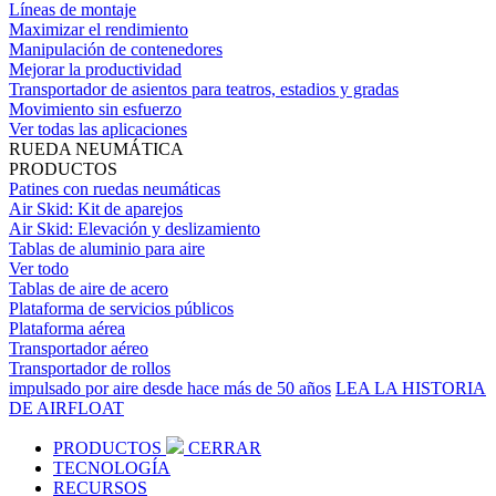
Líneas de montaje
Maximizar el rendimiento
Manipulación de contenedores
Mejorar la productividad
Transportador de asientos para teatros, estadios y gradas
Movimiento sin esfuerzo
Ver todas las aplicaciones
RUEDA NEUMÁTICA
PRODUCTOS
Patines con ruedas neumáticas
Air Skid: Kit de aparejos
Air Skid: Elevación y deslizamiento
Tablas de aluminio para aire
Ver todo
Tablas de aire de acero
Plataforma de servicios públicos
Plataforma aérea
Transportador aéreo
Transportador de rollos
impulsado por aire desde hace más de 50 años
LEA LA HISTORIA
DE AIRFLOAT
PRODUCTOS
CERRAR
TECNOLOGÍA
RECURSOS